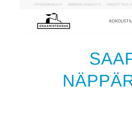
HYGIENIAPASSI.FI
ANNISKELUPASSIT.FI
HARJOITTELE.FI
KOKOUSTI
SAA
NÄPPÄR