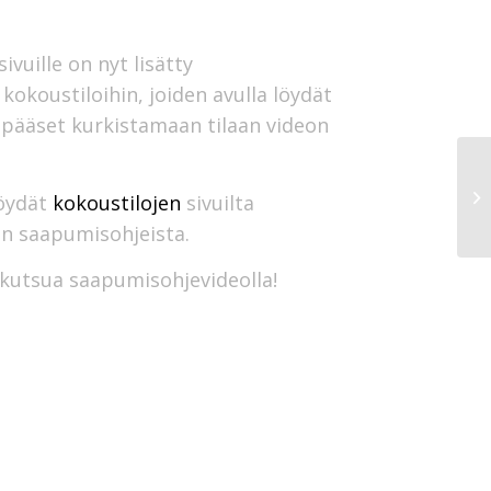
vuille on nyt lisätty
okoustiloihin, joiden avulla löydät
a pääset kurkistamaan tilaan videon
löydät
kokoustilojen
sivuilta
an saapumisohjeista.
 kutsua saapumisohjevideolla!