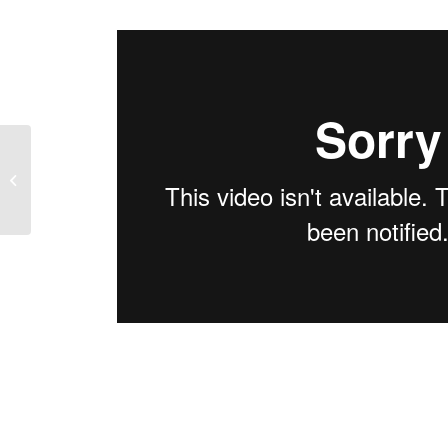
Osaamistehtaan
sivujen ulkoasu
uudistui