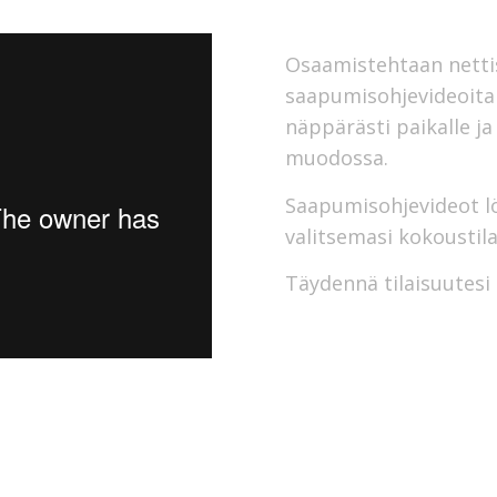
Osaamistehtaan nettisi
saapumisohjevideoita k
näppärästi paikalle j
muodossa.
Saapumisohjevideot 
valitsemasi kokoustil
Täydennä tilaisuutesi