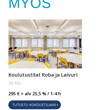
MYÖS
Koulutustilat Roba ja Laivuri
30 hlö
295 € + alv 25,5 % / 1-4 h
TUTUSTU KOKOUSTILAAN