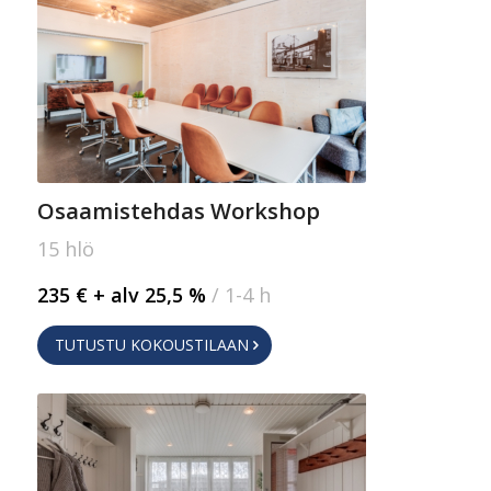
Osaamistehdas Workshop
15 hlö
235 € + alv 25,5 %
/ 1-4 h
TUTUSTU KOKOUSTILAAN