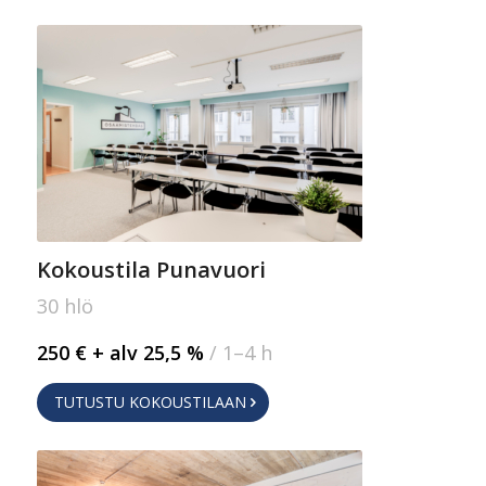
Kokoustila Punavuori
30 hlö
250 € + alv 25,5 %
/ 1–4 h
TUTUSTU KOKOUSTILAAN