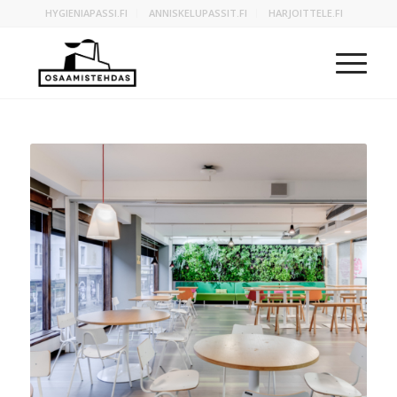
HYGIENIAPASSI.FI
ANNISKELUPASSIT.FI
HARJOITTELE.FI