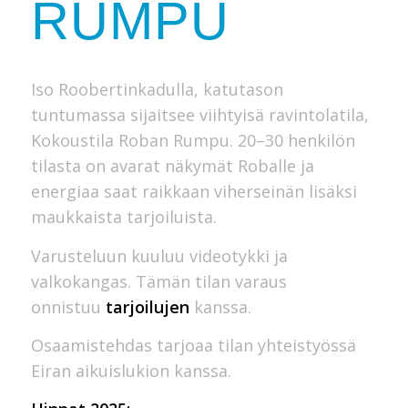
RUMPU
Iso Roobertinkadulla, katutason
tuntumassa sijaitsee viihtyisä ravintolatila,
Kokoustila Roban Rumpu. 20–30 henkilön
tilasta on avarat näkymät Roballe ja
energiaa saat raikkaan viherseinän lisäksi
maukkaista tarjoiluista.
Varusteluun kuuluu videotykki ja
valkokangas. Tämän tilan varaus
onnistuu
tarjoilujen
kanssa.
Osaamistehdas tarjoaa tilan yhteistyössä
Eiran aikuislukion kanssa.