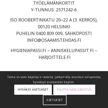
TYÖELÄMÄNKORTIT
Y-TUNNUS: 2571242-6
ISO ROOBERTINKATU 20–22 A (3. KERROS),
00120 HELSINKI
PUHELIN 0400 809 009, SÄHKÖPOSTI
INFO@OSAAMISTEHDAS.FI
HYGIENIAPASSI.FI
–
ANNISKELUPASSIT.FI
–
HARJOITTELE.FI
Tämä sivusto käyttää evästeitä. Jatkamalla sivuston selaamista
hyväksyt evästeiden käytön.
HYVÄKSY ASETUKSET
PIILOTA VAIN ILMOITUS
ASETUKSET