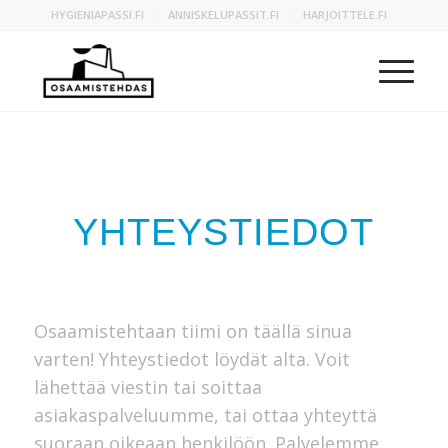
HYGIENIAPASSI.FI
ANNISKELUPASSIT.FI
HARJOITTELE.FI
YHTEYSTIEDOT
Osaamistehtaan tiimi on täällä sinua
varten! Yhteystiedot löydät alta. Voit
lähettää viestin tai soittaa
asiakaspalveluumme, tai ottaa yhteyttä
suoraan oikeaan henkilöön. Palvelemme