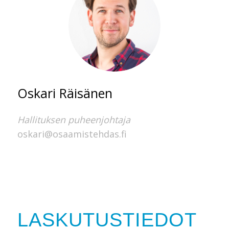
Oskari Räisänen
Hallituksen puheenjohtaja
oskari@osaamistehdas.fi
LASKUTUSTIEDOT