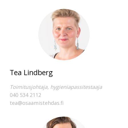
Tea Lindberg
Toimitusjohtaja, hygieniapassitestaaja
040 534 2112
tea@osaamistehdas.fi