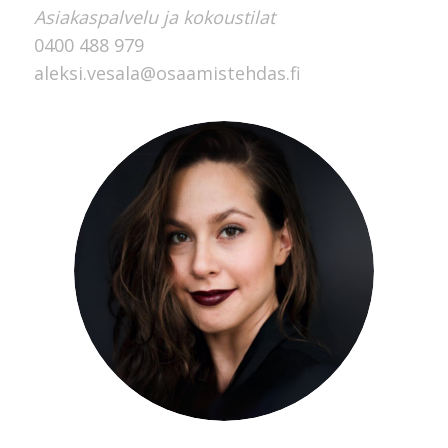
Asiakaspalvelu ja kokoustilat
0400 488 979
aleksi.vesala@osaamistehdas.fi