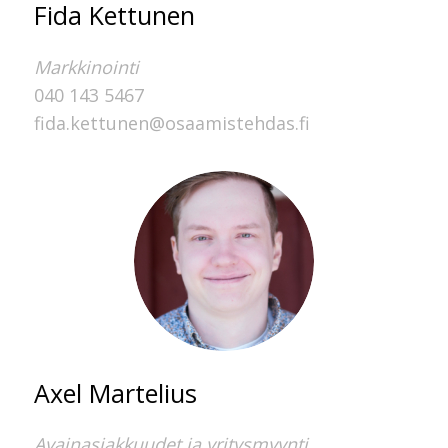
Fida Kettunen
Markkinointi
040 143 5467
fida.kettunen@osaamistehdas.fi
Axel Martelius
Avainasiakkuudet ja yritysmyynti