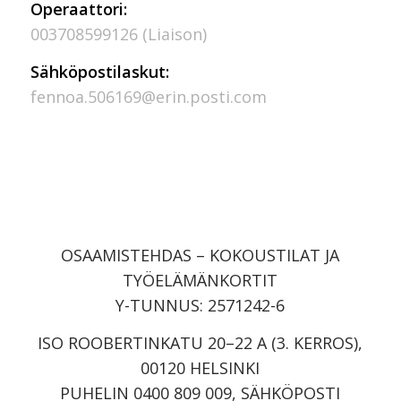
Operaattori:
003708599126 (Liaison)
Sähköpostilaskut:
fennoa.506169@erin.posti.com
OSAAMISTEHDAS – KOKOUSTILAT JA
TYÖELÄMÄNKORTIT
Y-TUNNUS: 2571242-6
ISO ROOBERTINKATU 20–22 A (3. KERROS),
00120 HELSINKI
PUHELIN 0400 809 009, SÄHKÖPOSTI