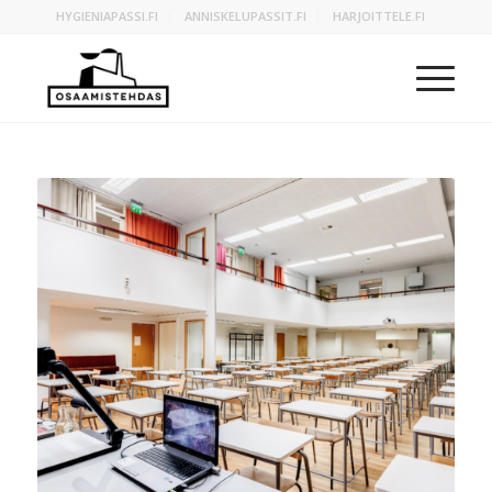
HYGIENIAPASSI.FI
ANNISKELUPASSIT.FI
HARJOITTELE.FI