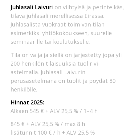
Juhlasali Laivuri
on viihtyisä ja perinteikäs,
tilava juhlasali merellisessä Eirassa.
Juhlasalista vuokraat toimivan tilan
esimerkiksi yhtiökokoukseen, suurelle
seminaarille tai koulutukselle.
Tila on väljä ja siellä on järjestetty jopa yli
200 henkilön tilaisuuksia tuolirivi-
astelmalla. Juhlasali Laivurin
perusasetelmana on tuolit ja pöydät 80
henkilölle.
Hinnat 2025:
Alkaen 545 € + ALV 25,5 % / 1–4 h
845 € + ALV 25,5 % / max 8 h
lisätunnit 100 € / h + ALV 25,5 %