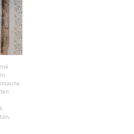
enä
in
tyssauna
uden
i
tön,