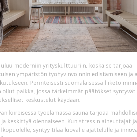
uluu moderniin yrityskulttuuriin, koska se tarjoaa
tuisen ympäristön työhyvinvoinnin edistämiseen ja 
kutukseen. Perinteisesti suomalaisessa liiketoiminn
 ollut paikka, jossa tärkeimmät päätökset syntyvät 
kselliset keskustelut käydään.
än kiireisessä työelämässä sauna tarjoaa mahdolli
 ja keskittyä olennaiseen. Kun stressin aiheuttajat j
kopuolelle, syntyy tilaa luovalle ajattelulle ja innovat