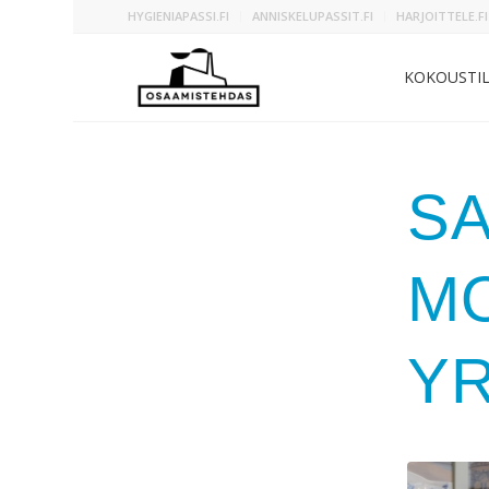
HYGIENIAPASSI.FI
ANNISKELUPASSIT.FI
HARJOITTELE.FI
KOKOUSTI
S
M
YR