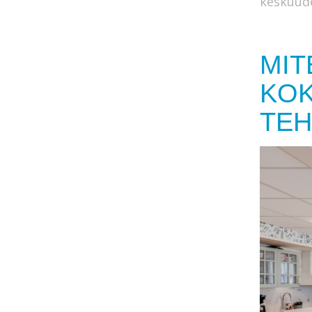
keskuud
MIT
KOK
TEH