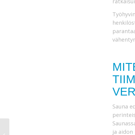
ratkaisui
Työhyvin
henkilös
parantaa
vähentyn
MIT
TII
VER
Sauna ed
perintei
Saunassa
Mitä ottaa mukaan
ja aidon
liikesaunailtaan?