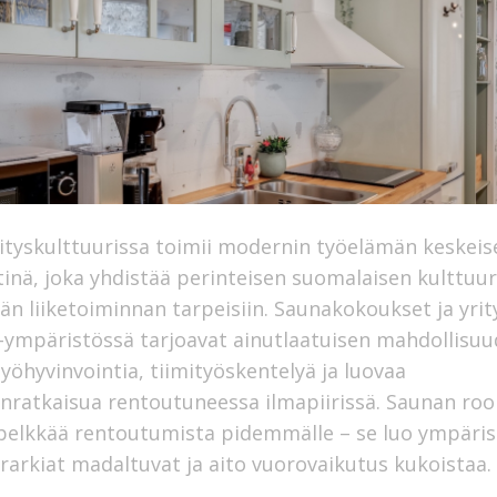
ityskulttuurissa toimii modernin työelämän keskeis
inä, joka yhdistää perinteisen suomalaisen kulttuur
än liiketoiminnan tarpeisiin. Saunakokoukset ja yri
 -ympäristössä tarjoavat ainutlaatuisen mahdollisu
työhyvinvointia, tiimityöskentelyä ja luovaa
ratkaisua rentoutuneessa ilmapiirissä. Saunan rool
pelkkää rentoutumista pidemmälle – se luo ympäris
erarkiat madaltuvat ja aito vuorovaikutus kukoistaa.