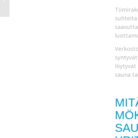
(Checklista
Tiimirak
kansainvälisille
vieraill...
suhteita
saavutta
luottamu
Verkosto
syntyvät
löytyvät
sauna tar
MIT
MÖK
SAU