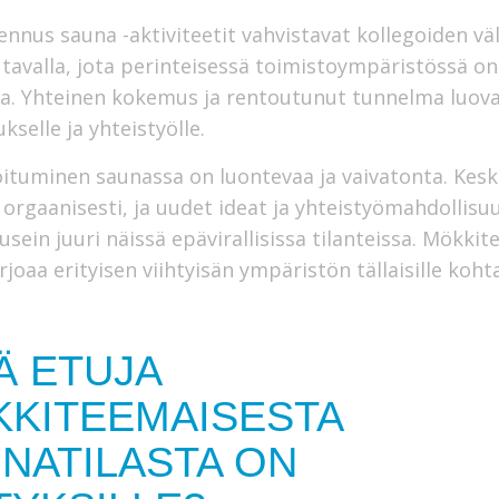
ennus sauna -aktiviteetit vahvistavat kollegoiden väl
 tavalla, jota perinteisessä toimistoympäristössä on
a. Yhteinen kokemus ja rentoutunut tunnelma luov
kselle ja yhteistyölle.
ituminen saunassa on luontevaa ja vaivatonta. Kesk
 orgaanisesti, ja uudet ideat ja yhteistyömahdollisu
 usein juuri näissä epävirallisissa tilanteissa. Mökki
joaa erityisen viihtyisän ympäristön tällaisille kohta
Ä ETUJA
KITEEMAISESTA
NATILASTA ON