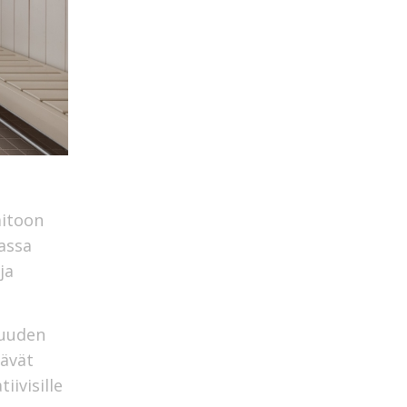
aitoon
assa
ja
suuden
äävät
iivisille