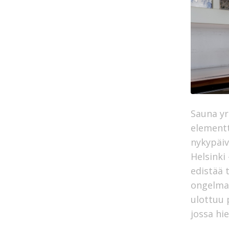
Sauna yr
elementt
nykypäiv
Helsinki
edistää 
ongelman
ulottuu 
jossa hi