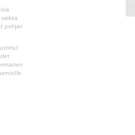
isiä
 vaikea
at pohjan
ustelut
udet
teemainen
amisille.