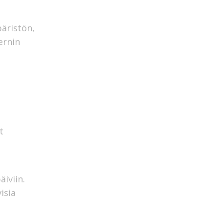
päristön,
ernin
t
äiviin.
isia