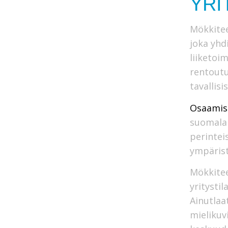
YRI
Mökkitee
joka yhd
liiketoim
rentoutu
tavallisi
Osaamis
suomalai
perintei
ympärist
Mökkitee
yritysti
Ainutlaa
mielikuv