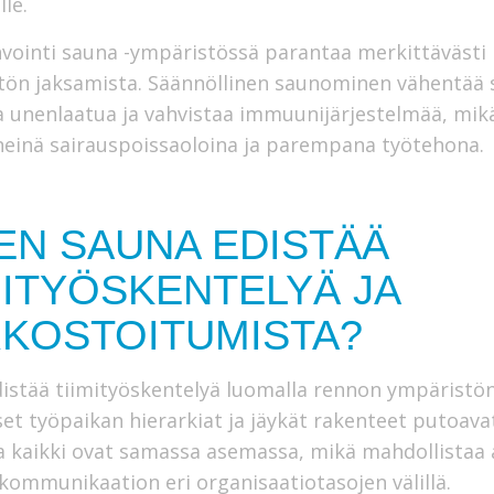
lle.
vointi sauna -ympäristössä parantaa merkittävästi
tön jaksamista. Säännöllinen saunominen vähentää s
 unenlaatua ja vahvistaa immuunijärjestelmää, mik
einä sairauspoissaoloina ja parempana työtehona.
EN SAUNA EDISTÄÄ
MITYÖSKENTELYÄ JA
KOSTOITUMISTA?
istää tiimityöskentelyä luomalla rennon ympäristön
set työpaikan hierarkiat ja jäykät rakenteet putoavat
 kaikki ovat samassa asemassa, mikä mahdollistaa
 kommunikaation eri organisaatiotasojen välillä.