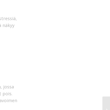
tressiä,
ä näkyy
, jossa
 pois.
 avoimen