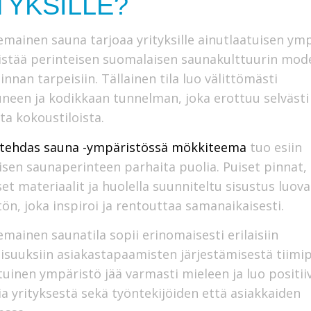
TYKSILLE?
mainen sauna tarjoaa yrityksille ainutlaatuisen ym
istää perinteisen suomalaisen saunakulttuurin mod
innan tarpeisiin. Tällainen tila luo välittömästi
neen ja kodikkaan tunnelman, joka erottuu selvästi
sta kokoustiloista.
tehdas sauna -ympäristössä mökkiteema
tuo esiin
sen saunaperinteen parhaita puolia. Puiset pinnat,
set materiaalit ja huolella suunniteltu sisustus luova
ön, joka inspiroi ja rentouttaa samanaikaisesti.
mainen saunatila sopii erinomaisesti erilaisiin
laisuuksiin asiakastapaamisten järjestämisestä tiimip
tuinen ympäristö jää varmasti mieleen ja luo positiiv
ia yrityksestä sekä työntekijöiden että asiakkaiden