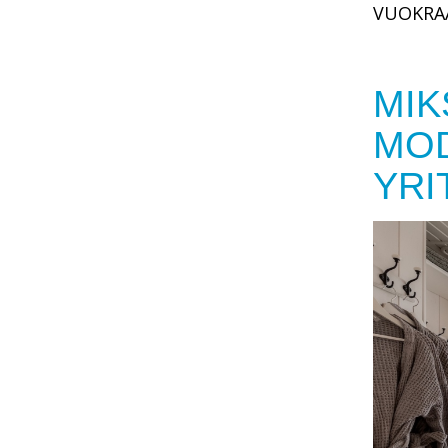
VUOKRAA
MIK
MOD
YRI