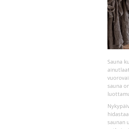
Sauna ku
ainutlaa
vuorovai
sauna on
luottamu
Nykypäiv
hidastaa
saunan ul