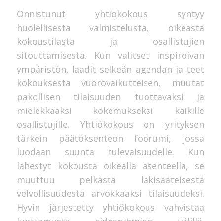
Onnistunut yhtiökokous syntyy
huolellisesta valmistelusta, oikeasta
kokoustilasta ja osallistujien
sitouttamisesta. Kun valitset inspiroivan
ympäristön, laadit selkeän agendan ja teet
kokouksesta vuorovaikutteisen, muutat
pakollisen tilaisuuden tuottavaksi ja
mielekkääksi kokemukseksi kaikille
osallistujille. Yhtiökokous on yrityksen
tärkein päätöksenteon foorumi, jossa
luodaan suunta tulevaisuudelle. Kun
lähestyt kokousta oikealla asenteella, se
muuttuu pelkästä lakisääteisestä
velvollisuudesta arvokkaaksi tilaisuudeksi.
Hyvin järjestetty yhtiökokous vahvistaa
luottamusta sidosryhmien välillä.