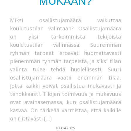
MUKAAN?
Miksi osallistujamäärä vaikuttaa
koulutustilan valintaan? Osallistujamäärä
on yksi tärkeimmistä tekijöistä
koulutustilan valinnassa. Suuremman
ryhmän tarpeet eroavat huomattavasti
pienemmän ryhmän tarpeista, ja siksi tilan
valinta tulee tehdä huolellisesti. Suuri
osallistujamäärä vaatii enemmän tilaa,
jotta kaikki voivat osallistua mukavasti ja
tehokkaasti. Tilojen toimivuus ja mukavuus
ovat avainasemassa, kun osallistujamäärä
kasvaa. On tärkeää varmistaa, että kaikille
on riittävästi […]
02.04.2025