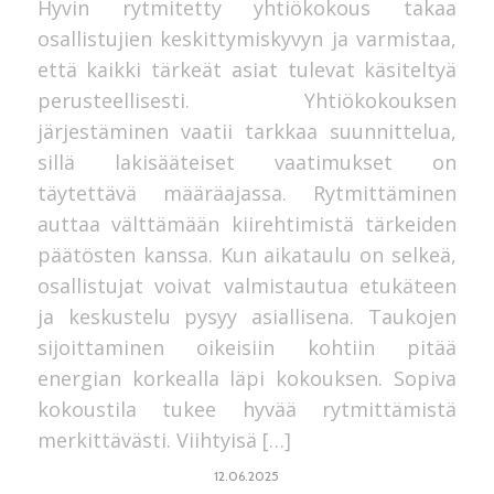
Hyvin rytmitetty yhtiökokous takaa
osallistujien keskittymiskyvyn ja varmistaa,
että kaikki tärkeät asiat tulevat käsiteltyä
perusteellisesti. Yhtiökokouksen
järjestäminen vaatii tarkkaa suunnittelua,
sillä lakisääteiset vaatimukset on
täytettävä määräajassa. Rytmittäminen
auttaa välttämään kiirehtimistä tärkeiden
päätösten kanssa. Kun aikataulu on selkeä,
osallistujat voivat valmistautua etukäteen
ja keskustelu pysyy asiallisena. Taukojen
sijoittaminen oikeisiin kohtiin pitää
energian korkealla läpi kokouksen. Sopiva
kokoustila tukee hyvää rytmittämistä
merkittävästi. Viihtyisä […]
12.06.2025