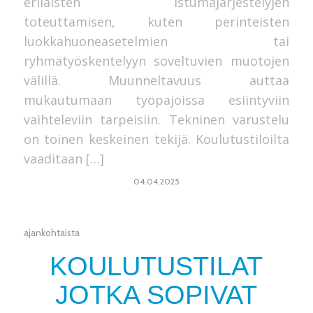
erilaisten istumajärjestelyjen
toteuttamisen, kuten perinteisten
luokkahuoneasetelmien tai
ryhmätyöskentelyyn soveltuvien muotojen
välillä. Muunneltavuus auttaa
mukautumaan työpajoissa esiintyviin
vaihteleviin tarpeisiin. Tekninen varustelu
on toinen keskeinen tekijä. Koulutustiloilta
vaaditaan […]
04.04.2025
ajankohtaista
KOULUTUSTILAT
JOTKA SOPIVAT