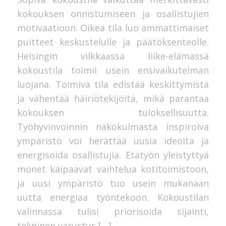
kokouksen onnistumiseen ja osallistujien
motivaatioon. Oikea tila luo ammattimaiset
puitteet keskustelulle ja päätöksenteolle.
Helsingin vilkkaassa liike-elämässä
kokoustila toimii usein ensivaikutelman
luojana. Toimiva tila edistää keskittymistä
ja vähentää häiriötekijöitä, mikä parantaa
kokouksen tuloksellisuutta.
Työhyvinvoinnin näkökulmasta inspiroiva
ympäristö voi herättää uusia ideoita ja
energisoida osallistujia. Etätyön yleistyttyä
monet kaipaavat vaihtelua kotitoimistoon,
ja uusi ympäristö tuo usein mukanaan
uutta energiaa työntekoon. Kokoustilan
valinnassa tulisi priorisoida sijainti,
tekninen varustus […]