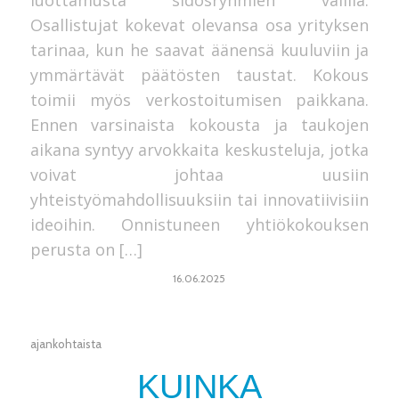
Osallistujat kokevat olevansa osa yrityksen
tarinaa, kun he saavat äänensä kuuluviin ja
ymmärtävät päätösten taustat. Kokous
toimii myös verkostoitumisen paikkana.
Ennen varsinaista kokousta ja taukojen
aikana syntyy arvokkaita keskusteluja, jotka
voivat johtaa uusiin
yhteistyömahdollisuuksiin tai innovatiivisiin
ideoihin. Onnistuneen yhtiökokouksen
perusta on […]
16.06.2025
ajankohtaista
KUINKA