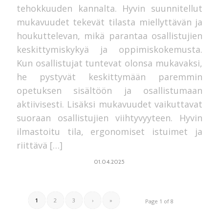
tehokkuuden kannalta. Hyvin suunnitellut
mukavuudet tekevät tilasta miellyttävän ja
houkuttelevan, mikä parantaa osallistujien
keskittymiskykyä ja oppimiskokemusta.
Kun osallistujat tuntevat olonsa mukavaksi,
he pystyvät keskittymään paremmin
opetuksen sisältöön ja osallistumaan
aktiivisesti. Lisäksi mukavuudet vaikuttavat
suoraan osallistujien viihtyvyyteen. Hyvin
ilmastoitu tila, ergonomiset istuimet ja
riittävä […]
01.04.2025
1
2
3
›
»
Page 1 of 8