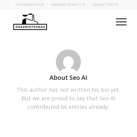
HYGIENIAPASSI.FI
ANNISKELUPASSIT.FI
HARJOITTELE.FI
About
Seo AI
This author has not written his bio yet.
But we are proud to say that
Seo AI
contributed 66 entries already.