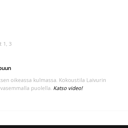
 1, 3
mpuun
ksen oikeassa kulmassa. Kokoustila Laivurin
n vasemmalla puolella.
Katso video!