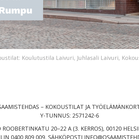
tilat: Koulutustila Laivuri, Juhlasali Laivuri, Koko
SAAMISTEHDAS – KOKOUSTILAT JA TYÖELÄMÄNKORT
Y-TUNNUS: 2571242-6
O ROOBERTINKATU 20–22 A (3. KERROS), 00120 HELSI
LIN 0400 809 009, SÄHKÖPOSTI INFO@OSAAMISTEHD