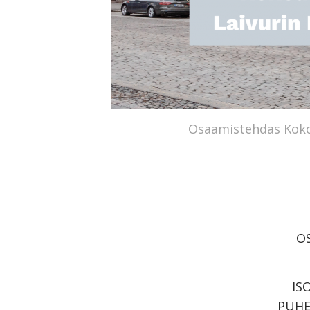
Osaamistehdas Kokous
O
IS
PUHE