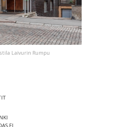
ustila Laivurin Rumpu
IT
NKI
AS.FI