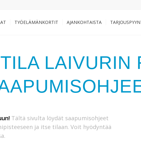
LAT
TYÖELÄMÄNKORTIT
AJANKOHTAISTA
TARJOUSPYYN
ILA LAIVURIN
AAPUMISOHJE
uun
!
Tältä sivulta löydät saapumisohjeet
ipisteeseen ja itse tilaan. Voit hyödyntää
a.