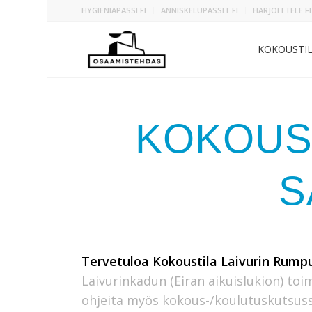
HYGIENIAPASSI.FI
ANNISKELUPASSIT.FI
HARJOITTELE.FI
KOKOUSTI
KOKOUST
S
Tervetuloa
Kokoustila Laivurin Rump
Laivurinkadun (Eiran aikuislukion) toim
ohjeita myös kokous-/koulutuskutsuss