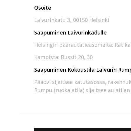
Osoite
Laivurinkatu 3, 00150 Helsinki
Saapuminen Laivurinkadulle
Helsingin päärautatieasemalta: Ratikat
Kampista: Bussit 20, 30
Saapuminen Kokoustila Laivurin Ru
Pääovi sijaitsee katutasossa, rakennu
Rumpu (ruokalatila) sijaitsee aulatila