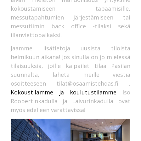
kokoustamiseen, tapaamisille,
messutapahtumien järjestämiseen tai
messutiimin back office -tilaksi sekä
illanviettopaikaksi.
Jaamme lisätietoja uusista tiloista
helmikuun aikana! Jos sinulla on jo mielessä
tilaisuuksia, joille kaipailet tilaa Pasilan
suunnalta, lähetä meille viestiä
osoitteeseen tilat@osaamistehdas.fi .
Kokoustilamme ja koulutustilamme
Iso
Roobertinkadulla ja Laivurinkadulla ovat
myös edelleen varattavissa!