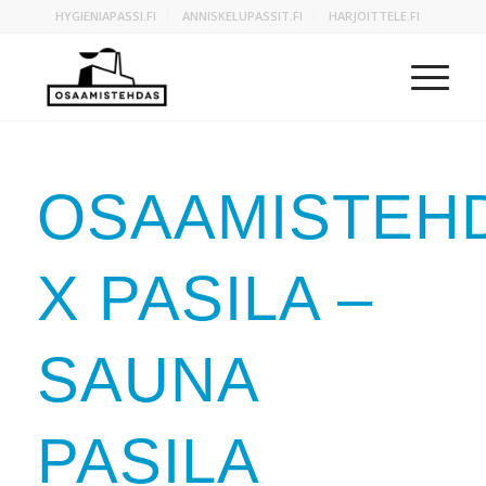
HYGIENIAPASSI.FI
ANNISKELUPASSIT.FI
HARJOITTELE.FI
OSAAMISTEH
X PASILA –
SAUNA
PASILA