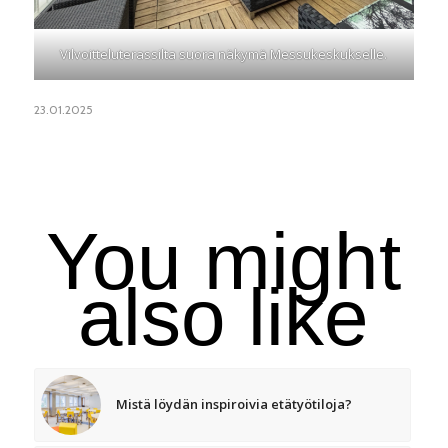
Vilvoitteluterassilta suora näkymä Messukeskukselle.
23.01.2025
You might
also like
Mistä löydän inspiroivia etätyötiloja?