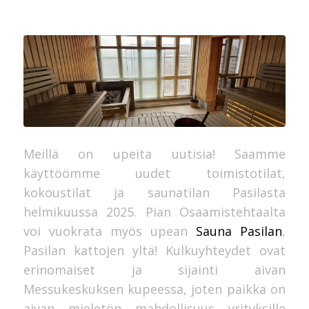
Meillä on upeita uutisia! Saamme
käyttöömme uudet toimistotilat,
kokoustilat ja saunatilan Pasilasta
helmikuussa 2025. Pian Osaamistehtaalta
voi vuokrata myös upean
Sauna Pasilan
,
Pasilan kattojen yltä! Kulkuyhteydet ovat
erinomaiset ja sijainti aivan
Messukeskuksen kupeessa, joten paikka on
aivan mieletön mahdollisuus yrityksille