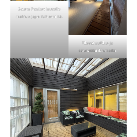
Sauna Pasilan lauteille
mahtuu jopa 15 henkilöä.
Tilavat suihku- ja
saunatilat ikkunoilla.