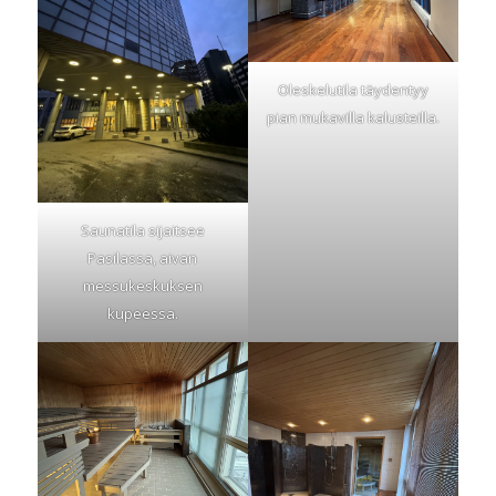
Oleskelutila täydentyy
pian mukavilla kalusteilla.
Saunatila sijaitsee
Pasilassa, aivan
messukeskuksen
kupeessa.