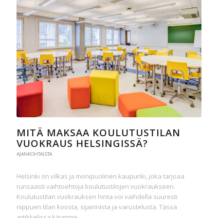
MITÄ MAKSAA KOULUTUSTILAN
VUOKRAUS HELSINGISSÄ?
AJANKOHTAISTA
Helsinki on vilkas ja monipuolinen kaupunki, joka tarjoaa
runsaasti vaihtoehtoja koulutustilojen vuokraukseen.
Koulutustilan vuokrauksen hinta voi vaihdella suuresti
riippuen tilan koosta, sijainnista ja varustelusta. Tässä
artikkelissa käymme…