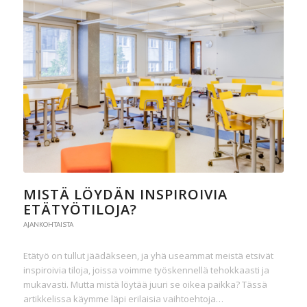
MISTÄ LÖYDÄN INSPIROIVIA
ETÄTYÖTILOJA?
AJANKOHTAISTA
Etätyö on tullut jäädäkseen, ja yhä useammat meistä etsivät
inspiroivia tiloja, joissa voimme työskennellä tehokkaasti ja
mukavasti. Mutta mistä löytää juuri se oikea paikka? Tässä
artikkelissa käymme läpi erilaisia vaihtoehtoja…