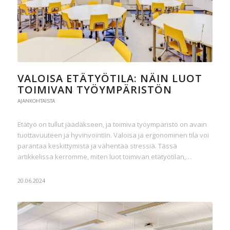
VALOISA ETÄTYÖTILA: NÄIN LUOT
TOIMIVAN TYÖYMPÄRISTÖN
AJANKOHTAISTA
Etätyö on tullut jäädäkseen, ja toimiva työympäristö on avain
tuottavuuteen ja hyvinvointiin. Valoisa ja ergonominen tila voi
parantaa keskittymistä ja vähentää stressiä. Tässä
artikkelissa kerromme, miten luot toimivan etätyötilan,…
20.06.2024