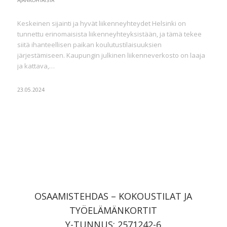
AJANKOHTAISTA
Keskeinen sijainti ja hyvät liikenneyhteydet Helsinki on
tunnettu erinomaisista liikenneyhteyksistään, ja tämä tekee
siitä ihanteellisen paikan koulutustilaisuuksien
järjestämiseen. Kaupungin julkinen liikenneverkosto on laaja
ja kattava,…
23.05.2024
OSAAMISTEHDAS – KOKOUSTILAT JA
TYÖELÄMÄNKORTIT
Y-TUNNUS: 2571242-6