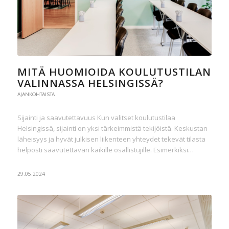
MITÄ HUOMIOIDA KOULUTUSTILAN
VALINNASSA HELSINGISSÄ?
AJANKOHTAISTA
Sijainti ja saavutettavuus Kun valitset koulutustilaa
Helsingissä, sijainti on yksi tärkeimmistä tekijöistä. Keskustan
läheisyys ja hyvät julkisen liikenteen yhteydet tekevät tilasta
helposti saavutettavan kaikille osallistujille. Esimerkiksi…
29.05.2024